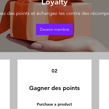
Loyalty
ez des points et échangez-les contre des récomp
Devenir membre
02
Gagner des points
e
Purchase a product