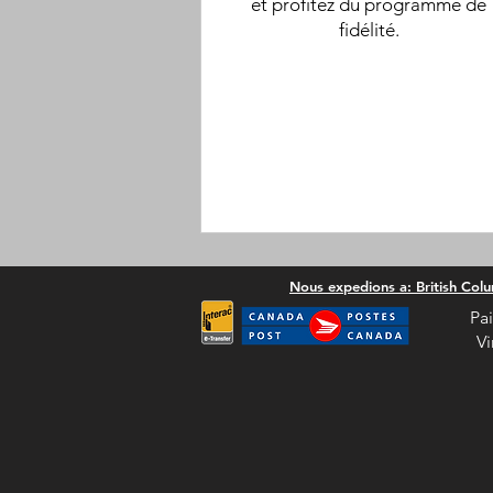
et profitez du programme de
fidélité.
Nous expedions a: British Col
Pa
Vi