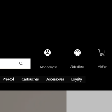
Vérifier
Aide client
Mon compte
Pré-Roll
Cartouches
Accessoires
Loyalty
Livraison le jour même en 1h.