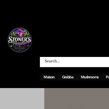
Maison
Grabba
Mushrooms
Pa
Ouvert du lundi au dimanche de 12h à 00