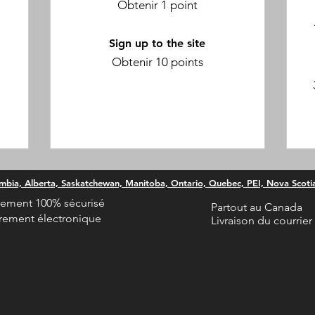
Obtenir 1 point
Sign up to the site
Obtenir 10 points
umbia, Alberta, Saskatchewan, Manitoba, Ontario, Quebec, PEI, Nova Scot
iement 100% sécurisé
Partout au Canada
rement électronique
Livraison du courrier