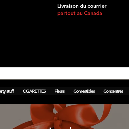
Livraison du courrier
partout au Canada
Voir les points
rty stuff
CIGARETTES
Fleurs
Comestibles
Concentrés
h Montréal, Lasalle, Brossard - Laval. 