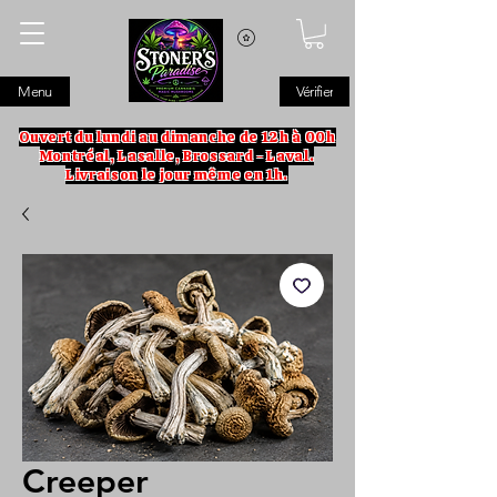
Menu
Vérifier
Ouvert du lundi au dimanche de 12h à 00h
Montréal, Lasalle, Brossard - Laval.
Livraison le jour même en 1h.
Creeper