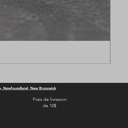
Creep
Prix p
À part
ia, Newfoundland, New Brunswick
Frais de livraison
de 10$