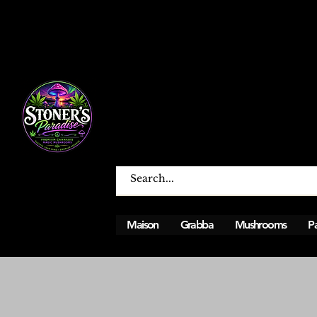
Maison
Grabba
Mushrooms
Pa
Ouvert du lundi au dimanche de 12h à 0