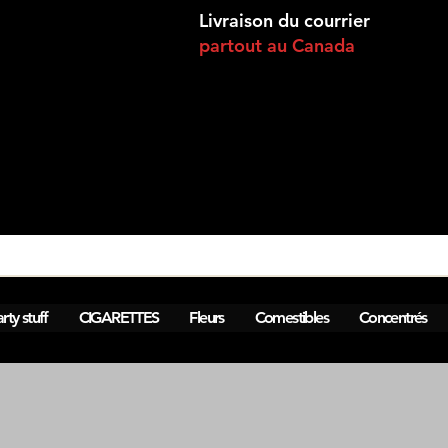
Livraison du courrier
partout au Canada
Voir les points
rty stuff
CIGARETTES
Fleurs
Comestibles
Concentrés
0h Montréal, Lasalle, Brossard . Livrai