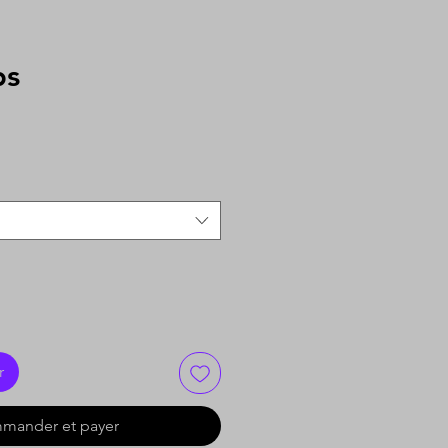
ps
Prix
promotionnel
r
mander et payer