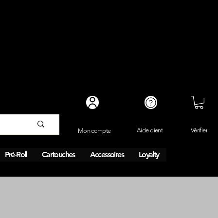
Vérifier
Aide client
Mon compte
Pré-Roll
Cartouches
Accessoires
Loyalty
son le jour même en 1h.