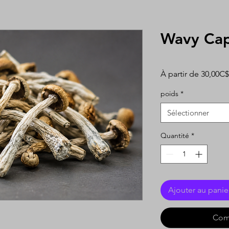
Wavy Ca
À partir de
30,00C$
poids
*
Sélectionner
Quantité
*
Ajouter au panie
Com