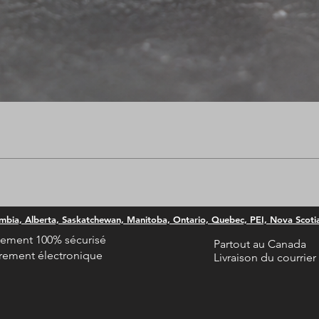
Aperçu rapide
umbia, Alberta, Saskatchewan, Manitoba, Ontario, Quebec, PEI, Nova Scot
iement 100% sécurisé
Partout au Canada
rement électronique
Livraison du courrier